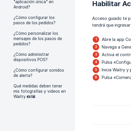
"aplicación única" en
Habilitar A
Android?
¿Cómo configurar los
Acceso guiado te pe
pasos de los pedidos?
tendrá que ingresar 
¿Cómo personalizar los
mensajes de los pasos de
Abre la app Co
pedidos?
Navega a Gener
¿Cómo administrar
Activa el cont
dispositivos POS?
Pulsa «Configu
Inicia Waitry 
¿Cómo configurar sonidos
de alerta?
Pulsa «Comenza
Qué medidas deben tener
mis fotografías y videos en
Waitry 📸​🖼️​