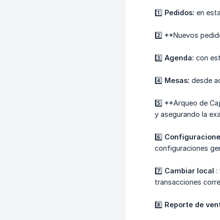
1️⃣
Pedidos:
en esta
2️⃣​ **Nuevos pedi
3️⃣
Agenda:
con est
4️⃣
Mesas:
desde aq
5️⃣​ **Arqueo de Ca
y asegurando la exa
6️⃣
Configuracion
configuraciones gen
7️⃣
Cambiar local
:
transacciones corre
8️⃣
Reporte de ven