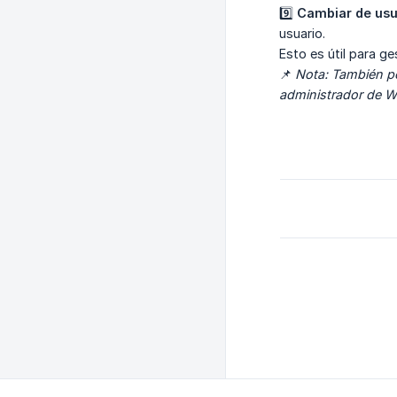
9️⃣
Cambiar de usu
usuario.
Esto es útil para g
📌
Nota: También po
administrador de Wa