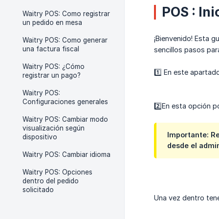
POS : Ini
Waitry POS: Como registrar
un pedido en mesa
¡Bienvenido! Esta g
Waitry POS: Como generar
una factura fiscal
sencillos pasos pa
Waitry POS: ¿Cómo
1️⃣ En este apartad
registrar un pago?
Waitry POS:
Configuraciones generales
2️⃣En esta opción 
Waitry POS: Cambiar modo
visualización según
Importante:
Re
dispositivo
desde el admin
Waitry POS: Cambiar idioma
Waitry POS: Opciones
dentro del pedido
solicitado
Una vez dentro ten