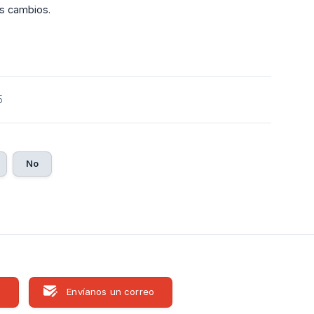
os cambios.
5
No
s
Envíanos un correo