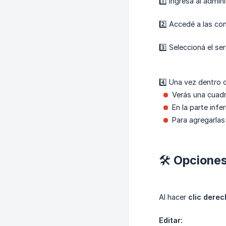
1️⃣ Ingresá al admi
2️⃣ Accedé a las con
3️⃣ Seleccioná el se
4️⃣ Una vez dentro 
Verás una cuadrí
En la parte infe
Para agregarlas 
🛠️ Opcione
Al hacer
clic derec
Editar: