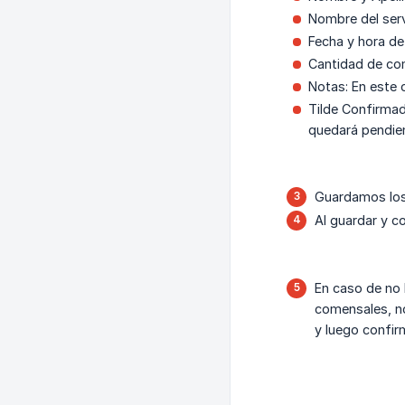
Nombre del serv
Fecha y hora de 
Cantidad de co
Notas: En este 
Tilde Confirmad
quedará pendien
Guardamos los
Al guardar y c
En caso de no 
comensales, no
y luego confir